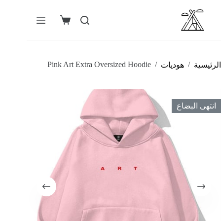
لتجاوز
لى
لمحتوى
عربة
التسوق
Pink Art Extra Oversized Hoodie
/
/
الرئيسية
هوديات
انتهى البضاع