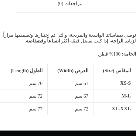
مراجعات (0)
نوصي بمقاساتنا الواسعة والمريحة، والتي تم اختبارها وتصميمها مراراً
لزيادة
الراحة
، إذا كنت تفضل قصّة أكثر
اتساعاً وفضفاضة
.
الخامة:
100% قطن
المقاس (Size)
العرض (Width)
الطول (Length)
XS-S
61 سم
70 سم
M-L
67 سم
72 سم
XL-XXL
72 سم
77 سم