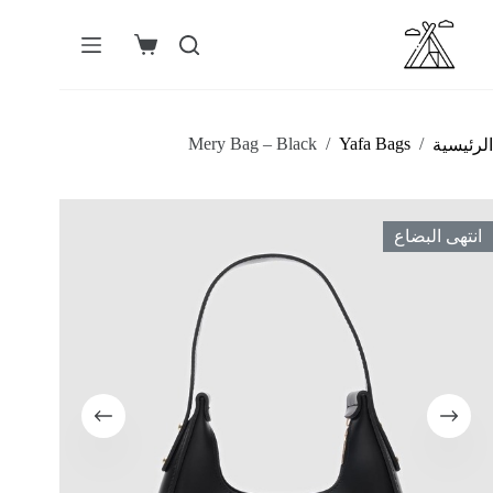
لتجاوز
لى
لمحتوى
عربة
التسوق
Mery Bag – Black
/
Yafa Bags
/
الرئيسية
انتهى البضاع