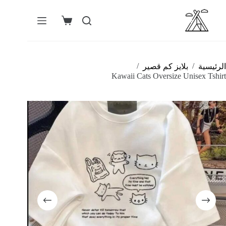
لتجاوز
لى
لمحتوى
عربة
التسوق
/
/
الرئيسية
بلايز كم قصير
Kawaii Cats Oversize Unisex Tshirt