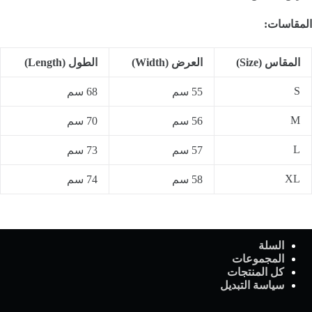
المقاسات:
المقاس (Size)
العرض (Width)
الطول (Length)
S
55 سم
68 سم
M
56 سم
70 سم
L
57 سم
73 سم
XL
58 سم
74 سم
السلة
المجموعات
كل المنتجات
سياسة التبديل