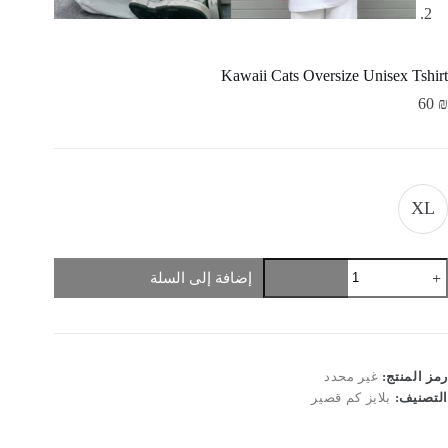
Kawaii Cats Oversize Unisex Tshirt
60
₪
XL
مية
إضافة إلى السلة
Kawai
Cat
Oversiz
Unise
Tshir
رمز المنتج:
غير محدد
التصنيف:
بلايز كم قصير